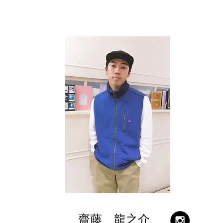
​齋藤 龍之介​