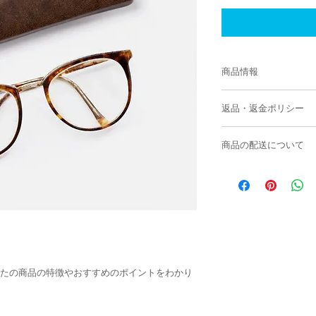
商品情報
商品の詳細を入力し
返品・返金ポリシー
明に加え、商品の特
しましょう。
返品・返金規約を入
商品の配送について
だけなかった場合の
ましょう。規約の内
配送地域、料金、所
頼を獲得し、安心し
する情報を入力して
とで、お客様の信頼
ただけます。
たの商品の特徴やおすすめのポイントをわかり