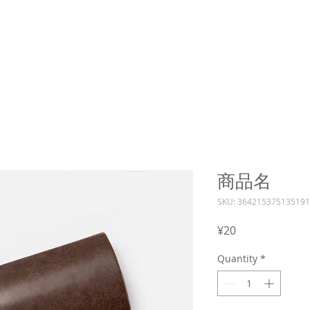
商品名
SKU: 364215375135191
Price
¥20
Quantity
*